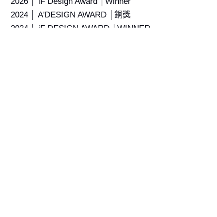
2026 │ iF Design Award │Winner
2024 │ A'DESIGN AWARD │銅獎
2024 │ iF DESIGN AWARD │WINNER
2023 │ TITAN Property Awards│金獎
2023 │OPAL英國倫敦傑出房地產│WINNER
2023 │World Design Awards 世界設計獎│WINNER
2023 │Novum Design Award│SILVER WINNER
2022 │TINTA 金邸獎│居住空間 / 小戶型類優勝獎
2022 │TINTA 金邸獎│陳設裝飾類優勝獎
2018 │築巢設計獎│一般戶型優秀獎
2017 │得利空間色彩大賽│金獎、銅獎、特優等獎項
2015 │台灣空間美學新秀設計師大賽│ 居住空間類佳
作獎
2014 │得利空間色彩大賽│ 銅獎